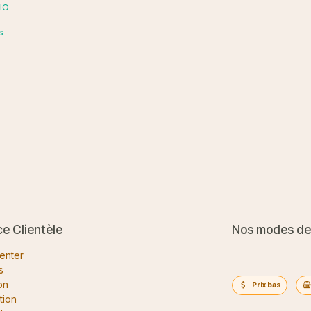
BIO
s
ce Clientèle
Nos modes de
enter
s
on
Prix bas
tion