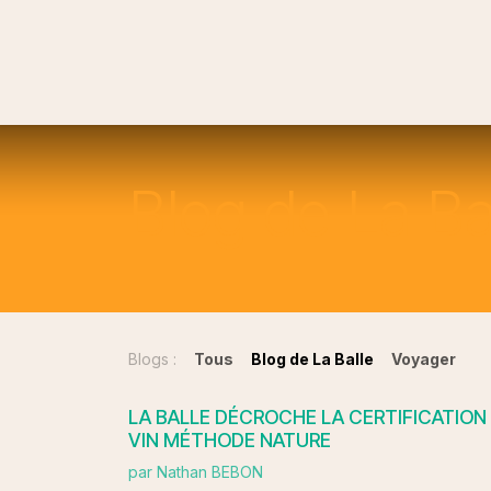
Se rendre au contenu
La Philospohie de La Balle
Nos Vins
Lexique 
Blog de La Ba
Blogs :
Tous
Blog de La Balle
Voyager
LA BALLE DÉCROCHE LA CERTIFICATION
VIN MÉTHODE NATURE
par
Nathan BEBON