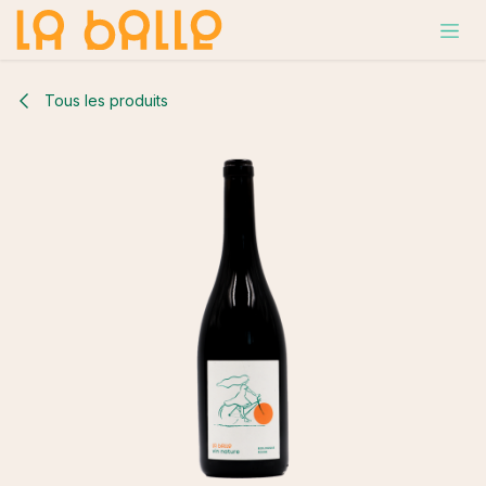
Se rendre au contenu
Tous les produits