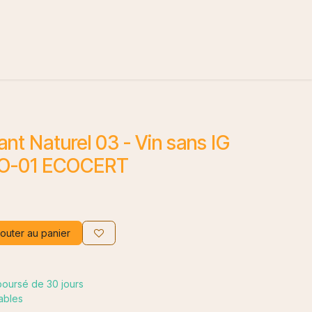
lant Naturel 03 - Vin sans IG
BIO-01 ECOCERT
outer au panier
mboursé de 30 jours
rables