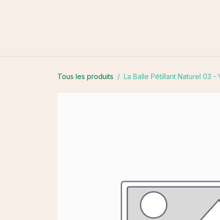
Se rendre au contenu
La Philospohie de La Balle
Nos Vins
Lexique 
Tous les produits
La Balle Pétillant Naturel 03