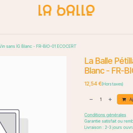
du Nature
Blog
Contactez-nous
 - Vin sans IG Blanc - FR-BIO-01 ECOCERT
La Balle Pétil
Blanc - FR-
12,54
€
(Hors taxes)
Aj
Conditions générales
Garantie satisfait ou re
Livraison : 2-3 jours ouv