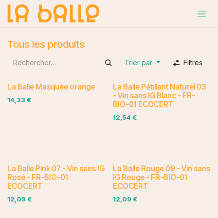
Se rendre au contenu
Tous les produits
Trier par
Filtres
La Balle Masquée orange
La Balle Pétillant Naturel 03
- Vin sans IG Blanc - FR-
14,33
€
BIO-01 ECOCERT
12,54
€
La Balle Pink 07 - Vin sans IG
La Balle Rouge 09 - Vin sans
Rosé - FR-BIO-01
IG Rouge - FR-BIO-01
ECOCERT
ECOCERT
12,09
€
12,09
€