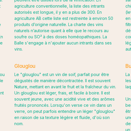
t
agriculture conventionnelle, la liste des intrants
ch
autorisés est longue, il y en a plus de 300. En
(le
agriculture AB cette liste est restreinte à environ 50
en
e
produits d’origine naturelle. La charte des vins
fil
naturels n’autorise quant à elle que le recours au
dé
En
soufre ou SO² à des doses homéopathiques. La
co
le
Balle s'engage à n'ajouter aucun intrants dans ses
lé
vins.
au
Glouglou
Bu
 ou
Le "glouglou" est un vin de soif, parfait pour être
La
de
dégustés de manière décontractée. Il est souvent
le
Nature, mettant en avant le fruit et la fraîcheur du vin.
laq
nt
Un glouglou est léger, frais, et facile à boire. Il est
souvent jeune, avec une acidité vive et des arômes
Un
fruités prononcés. Lorsqu'on verse ce vin dans un
be
verre, on peut parfois entendre un léger "glouglou"
êt
en raison de sa texture légère et fluide, d'où son
un
nom.
de
un