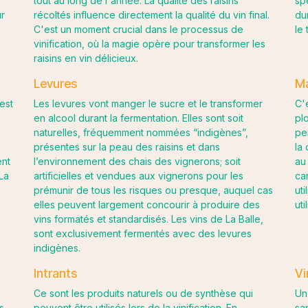
tout au long de l'année. La qualité des raisins
sp
r
récoltés influence directement la qualité du vin final.
du
C'est un moment crucial dans le processus de
le 
vinification, où la magie opère pour transformer les
raisins en vin délicieux.
Levures
Ma
est
Les levures vont manger le sucre et le transformer
C'e
en alcool durant la fermentation. Elles sont soit
pl
naturelles, fréquemment nommées “indigènes”,
pe
présentes sur la peau des raisins et dans
la
ent
l’environnement des chais des vignerons; soit
au
 La
artificielles et vendues aux vignerons pour les
ca
prémunir de tous les risques ou presque, auquel cas
ut
elles peuvent largement concourir à produire des
ut
vins formatés et standardisés. Les vins de La Balle,
sont exclusivement fermentés avec des levures
indigènes.
Intrants
Vi
Ce sont les produits naturels ou de synthèse qui
Un
s.
peuvent être utilisés lors de la vinification. En
sa