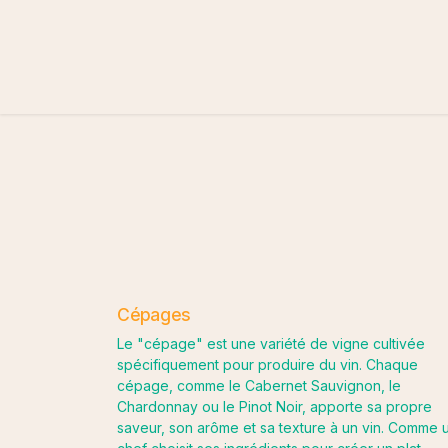
Se rendre au contenu
La Philospohie de La Balle
Nos Vins
Lexique 
Cépages
Le "cépage" est une variété de vigne cultivée
spécifiquement pour produire du vin. Chaque
cépage, comme le Cabernet Sauvignon, le
Chardonnay ou le Pinot Noir, apporte sa propre
saveur, son arôme et sa texture à un vin. Comme 