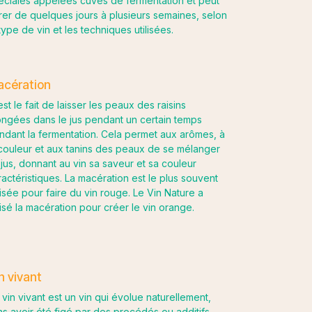
éciales appelées cuves de fermentation et peut
rer de quelques jours à plusieurs semaines, selon
type de vin et les techniques utilisées.
cération
st le fait de laisser les peaux des raisins
ongées dans le jus pendant un certain temps
ndant la fermentation. Cela permet aux arômes, à
 couleur et aux tanins des peaux de se mélanger
 jus, donnant au vin sa saveur et sa couleur
ractéristiques. La macération est le plus souvent
ilisée pour faire du vin rouge. Le Vin Nature a
ilisé la macération pour créer le vin orange.
n vivant
 vin vivant est un vin qui évolue naturellement,
ns avoir été figé par des procédés ou additifs