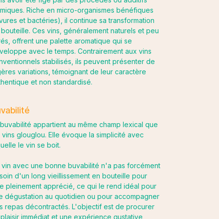
imiques. Riche en micro-organismes bénéfiques
vures et bactéries), il continue sa transformation
 bouteille. Ces vins, généralement naturels et peu
trés, offrent une palette aromatique qui se
veloppe avec le temps. Contrairement aux vins
nventionnels stabilisés, ils peuvent présenter de
gères variations, témoignant de leur caractère
thentique et non standardisé.
vabilité
 buvabilité appartient au même champ lexical que
s vins glouglou. Elle évoque la simplicité avec
uelle le vin se boit.
 vin avec une bonne buvabilité n'a pas forcément
soin d'un long vieillissement en bouteille pour
re pleinement apprécié, ce qui le rend idéal pour
e dégustation au quotidien ou pour accompagner
s repas décontractés. L'objectif est de procurer
 plaisir immédiat et une expérience gustative