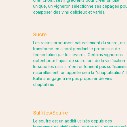
chef choisit ses ingrédients pour créer un plat
unique, un vigneron sélectionne ses cépages pou
composer des vins délicieux et variés.
Sucre
Les raisins produisent naturellement du sucre, qui 
transformé en alcool pendant le processus de
fermentation par les levures. Certains vignerons
optent pour l'ajout de sucre lors de la vinification
lorsque les raisins n'en renferment pas suffisamm
naturellement, on appelle cela la "chaptalisation".
Balle s'engage à ne pas proposer de vins
chaptalisés
Sulfites/Soufre
Le soufre est un additif utilisés depuis des
longtemps en vinification, et des plus controversé